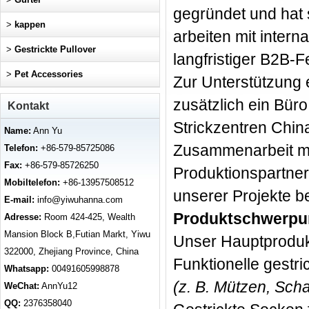
gegründet und hat 
>
kappen
arbeiten mit inter
>
Gestrickte Pullover
langfristiger B2B
>
Pet Accessories
Zur Unterstützung e
zusätzlich ein Büro
Kontakt
Strickzentren Chin
Name:
Ann Yu
Zusammenarbeit mit
Telefon:
+86-579-85725086
Fax:
+86-579-85726250
Produktionspartner
Mobiltelefon:
+86-13957508512
unserer Projekte be
E-mail:
info@yiwuhanna.com
Produktschwerpu
Adresse:
Room 424-425, Wealth
Mansion Block B,Futian Markt, Yiwu
Unser Hauptproduk
322000, Zhejiang Province, China
Funktionelle gestr
Whatsapp:
00491605998878
(z. B. Mützen, Sc
WeChat:
AnnYu12
QQ:
2376358040