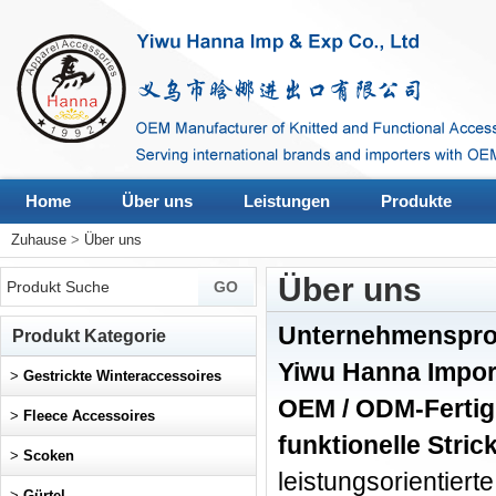
Home
Über uns
Leistungen
Produkte
Zuhause
>
Über uns
Über uns
Unternehmensprof
Produkt Kategorie
Yiwu Hanna Import
>
Gestrickte Winteraccessoires
OEM / ODM-Fertig
>
Fleece Accessoires
funktionelle Stri
>
Scoken
leistungsorientie
>
Gürtel